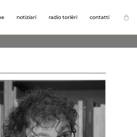
he
notiziari
radio torlēri
contatti