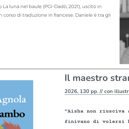
o La luna nel baule (PGI-Dadò, 2021), uscito in
 corso di traduzione in francese. Daniele è tra gli
Il maestro str
2026, 130 pp. // con illustr
“Aisha non riusciva 
finivano di volersi 