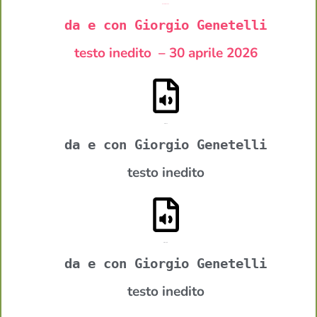
O contò su a au
da e con Giorgio Genetelli
testo inedito – 30 aprile 2026
Ufunnu
da e con Giorgio Genetelli
testo inedito
Pilosopia
da e con Giorgio Genetelli
testo inedito