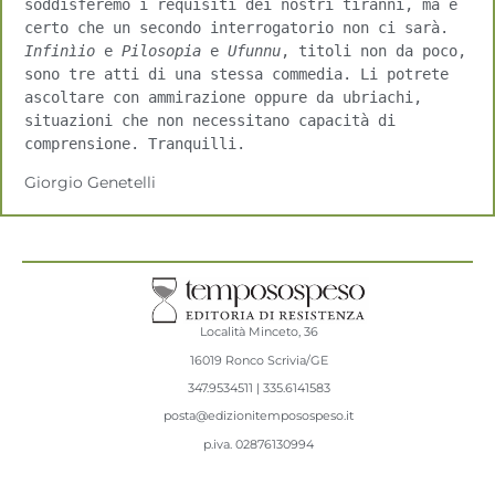
soddisferemo i requisiti dei nostri tiranni, ma è 
certo che un secondo interrogatorio non ci sarà.
Infinìio
 e 
Pilosopia 
e
 Ufunnu
, titoli non da poco, 
sono tre atti di una stessa commedia. Li potrete 
ascoltare con ammirazione oppure da ubriachi, 
situazioni che non necessitano capacità di 
comprensione. Tranquilli.
Giorgio Genetelli
Località Minceto, 36
16019 Ronco Scrivia/GE
347.9534511 | 335.6141583
posta@edizionitemposospeso.it
p.iva.
02876130994