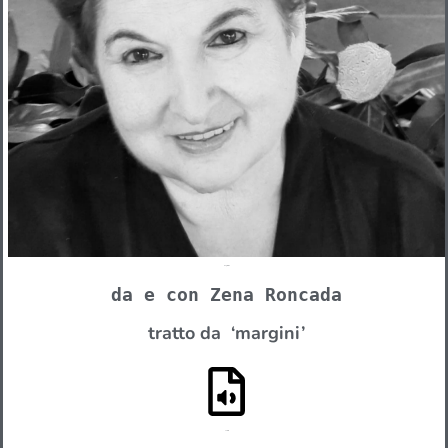
Paglierine
da e con Zena Roncada
tratto da ‘margini’
La torre