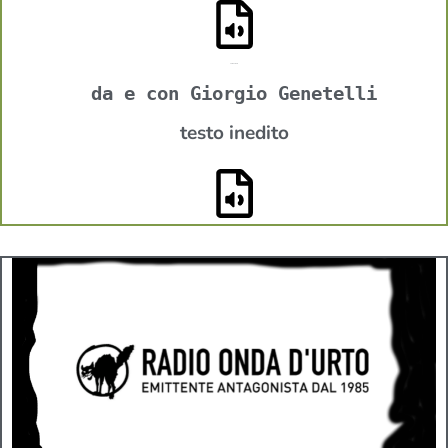
Lamasfinìo
da e con Giorgio Genetelli
testo inedito