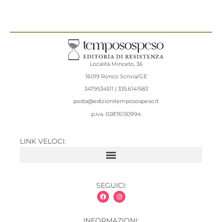
Località Minceto, 36
16019 Ronco Scrivia/GE
347.9534511 | 335.6141583
posta@edizionitemposospeso.it
p.iva.
02876130994
LINK VELOCI:
SEGUICI:
INFORMAZIONI: