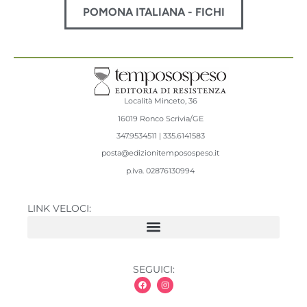
POMONA ITALIANA - FICHI
Località Minceto, 36
16019 Ronco Scrivia/GE
347.9534511 | 335.6141583
posta@edizionitemposospeso.it
p.iva.
02876130994
LINK VELOCI:
SEGUICI: