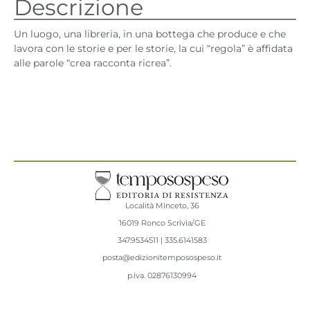
Descrizione
Un luogo, una libreria, in una bottega che produce e che
lavora con le storie e per le storie, la cui “regola” è affidata
alle parole “crea racconta ricrea”.
Località Minceto, 36
16019 Ronco Scrivia/GE
347.9534511 | 335.6141583
posta@edizionitemposospeso.it
p.iva.
02876130994