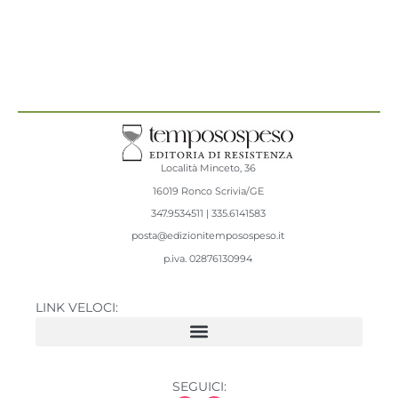
Località Minceto, 36
16019 Ronco Scrivia/GE
347.9534511 | 335.6141583
posta@edizionitemposospeso.it
p.iva.
02876130994
LINK VELOCI:
SEGUICI: