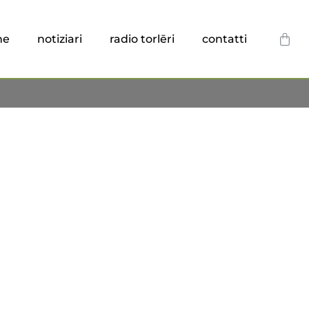
he
notiziari
radio torlēri
contatti