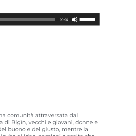
Usa
00:00
i
tasti
freccia
su/giù
per
aumentare
o
diminuire
il
volume.
 una comunità attraversata dal
a di Bigìn, vecchi e giovani, donne e
 del buono e del giusto, mentre la