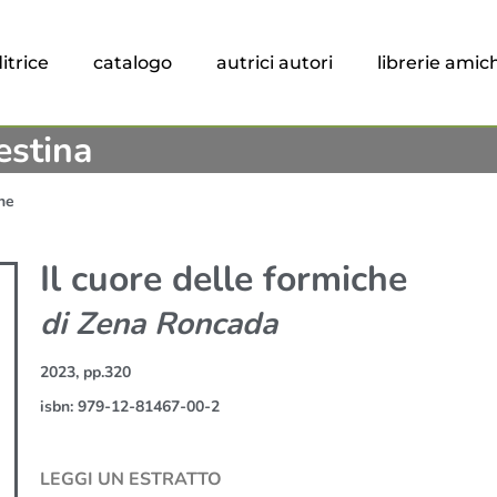
itrice
catalogo
autrici autori
librerie amic
estina
che
Il cuore delle formiche
di Zena Roncada
2023, pp.320
isbn: 979-12-81467-00-2
LEGGI UN ESTRATTO