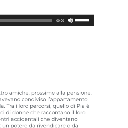
Usa
00:00
i
tasti
freccia
su/giù
per
aumentare
o
diminuire
il
volume.
tro amiche, prossime alla pensione,
70 avevano condiviso l’appartamento
 Tra i loro percorsi, quello di Pia è
i di donne che raccontano il loro
ontri accidentali che diventano
a: un potere da rivendicare o da