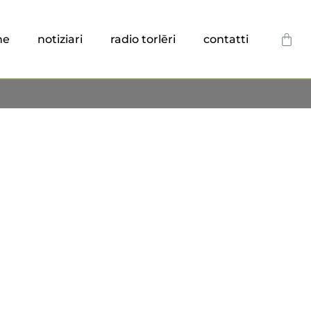
he
notiziari
radio torlēri
contatti