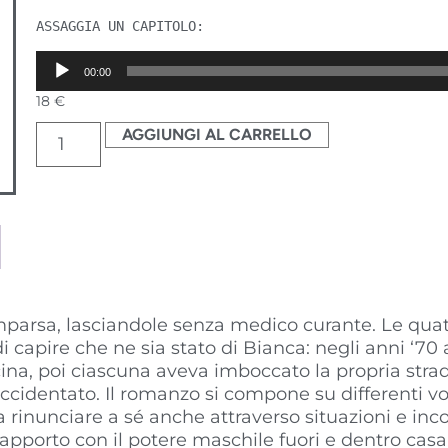
ASSAGGIA UN CAPITOLO:
Audio
00:00
Player
18
€
AGGIUNGI AL CARRELLO
parsa, lasciandole senza medico curante. Le quat
 di capire che ne sia stato di Bianca: negli anni ‘
ina, poi ciascuna aveva imboccato la propria strada.
cidentato. Il romanzo si compone su differenti voc
za rinunciare a sé anche attraverso situazioni e inc
 rapporto con il potere maschile fuori e dentro cas