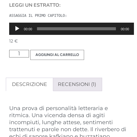
LEGGI UN ESTRATTO:
ASSAGGIA IL PRIMO CAPITOLO:
Audio
00:00
00:00
Player
12
€
AGGIUNGI AL CARRELLO
DESCRIZIONE
RECENSIONI (1)
Descrizione
Una prova di personalità letteraria e
ritmica. U
na vicenda densa di agìti
incompiuti, lunghe attese, sentimenti
trattenuti e parole non dette. Il riverbero di
echi di sapore kafkiano e buzzatiano.