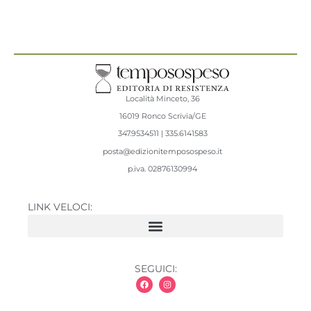
Località Minceto, 36
16019 Ronco Scrivia/GE
347.9534511 | 335.6141583
posta@edizionitemposospeso.it
p.iva.
02876130994
LINK VELOCI:
SEGUICI: